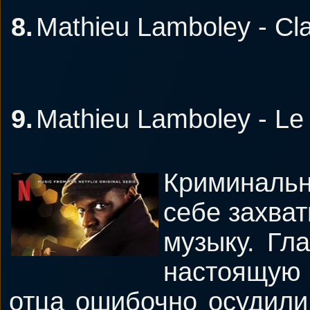
8.
Mathieu Lamboley - Cla
9.
Mathieu Lamboley - Le
Криминальн
себе захва
музыку. Гл
настоящую
отца ошибочно осудили